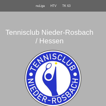
nuLiga
HTV
TK 63
Tennisclub Nieder-Rosbach
/ Hessen