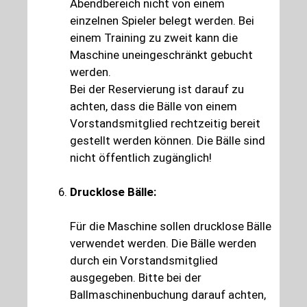
Abendbereich nicht von einem
einzelnen Spieler belegt werden. Bei
einem Training zu zweit kann die
Maschine uneingeschränkt gebucht
werden.
Bei der Reservierung ist darauf zu
achten, dass die Bälle von einem
Vorstandsmitglied rechtzeitig bereit
gestellt werden können. Die Bälle sind
nicht öffentlich zugänglich!
Drucklose Bälle:
Für die Maschine sollen drucklose Bälle
verwendet werden. Die Bälle werden
durch ein Vorstandsmitglied
ausgegeben. Bitte bei der
Ballmaschinenbuchung darauf achten,