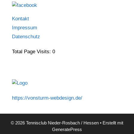
Kontakt
Impressum
Datenschutz
Total Page Visits: 0
https://vonsturm-webdesign.de/
© 2026 Tennisclub Nieder-Rosbach / Hessen
• Erstellt mit
GeneratePress