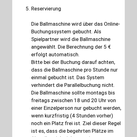
Reservierung
Die Ballmaschine wird über das Online-
Buchungssystem gebucht. Als
Spielpartner wird die Ballmaschine
angewählt. Die Berechnung der 5 €
erfolgt automatisch.
Bitte bei der Buchung darauf achten,
dass die Ballmaschine pro Stunde nur
einmal gebucht ist. Das System
verhindert die Parallelbuchung nicht.
Die Ballmaschine sollte montags bis
freitags zwischen 18 und 20 Uhr von
einer Einzelperson nur gebucht werden,
wenn kurzfristig (4 Stunden vorher)
noch ein Platz frei ist. Ziel dieser Regel
ist es, dass die begehrten Plätze im