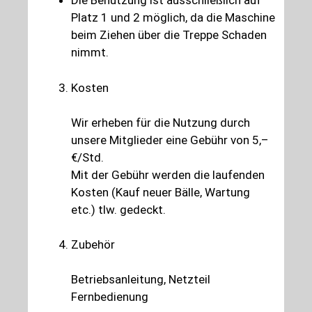
Die Benutzung ist ausschließlich auf
Platz 1 und 2 möglich, da die Maschine
beim Ziehen über die Treppe Schaden
nimmt.
Kosten
Wir erheben für die Nutzung durch
unsere Mitglieder eine Gebühr von 5,–
€/Std.
Mit der Gebühr werden die laufenden
Kosten (Kauf neuer Bälle, Wartung
etc.) tlw. gedeckt.
Zubehör
Betriebsanleitung, Netzteil
Fernbedienung