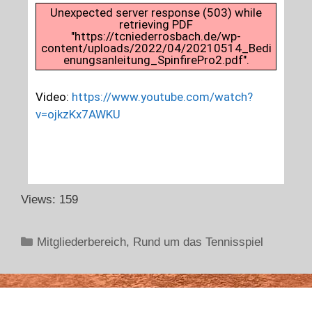
Unexpected server response (503) while
retrieving PDF
"https://tcniederrosbach.de/wp-
content/uploads/2022/04/20210514_Bedi
enungsanleitung_SpinfirePro2.pdf".
Video:
https://www.youtube.com/watch?
v=ojkzKx7AWKU
Views: 159
Mitgliederbereich
,
Rund um das Tennisspiel