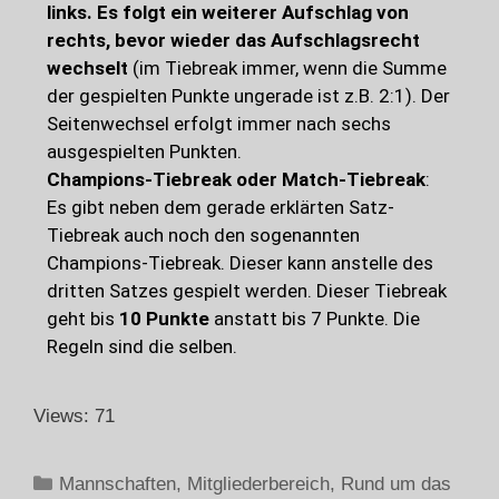
links. Es folgt ein weiterer Aufschlag von
rechts, bevor wieder das Aufschlagsrecht
wechselt
(im Tiebreak immer, wenn die Summe
der gespielten Punkte ungerade ist z.B. 2:1). Der
Seitenwechsel erfolgt immer nach sechs
ausgespielten Punkten.
Champions-Tiebreak oder Match-Tiebreak
:
Es gibt neben dem gerade erklärten Satz-
Tiebreak auch noch den sogenannten
Champions-Tiebreak. Dieser kann anstelle des
dritten Satzes gespielt werden. Dieser Tiebreak
geht bis
10 Punkte
anstatt bis 7 Punkte. Die
Regeln sind die selben.
Views: 71
Mannschaften
,
Mitgliederbereich
,
Rund um das