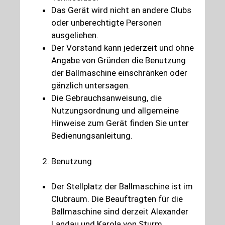
Das Gerät wird nicht an andere Clubs
oder unberechtigte Personen
ausgeliehen.
Der Vorstand kann jederzeit und ohne
Angabe von Gründen die Benutzung
der Ballmaschine einschränken oder
gänzlich untersagen.
Die Gebrauchsanweisung, die
Nutzungsordnung und allgemeine
Hinweise zum Gerät finden Sie unter
Bedienungsanleitung.
Benutzung
Der Stellplatz der Ballmaschine ist im
Clubraum. Die Beauftragten für die
Ballmaschine sind derzeit Alexander
Landau und Karola von Sturm.