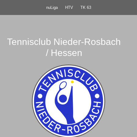
nuLiga
HTV
TK 63
Tennisclub Nieder-Rosbach
/ Hessen