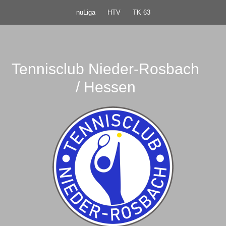
nuLiga
HTV
TK 63
Tennisclub Nieder-Rosbach
/ Hessen