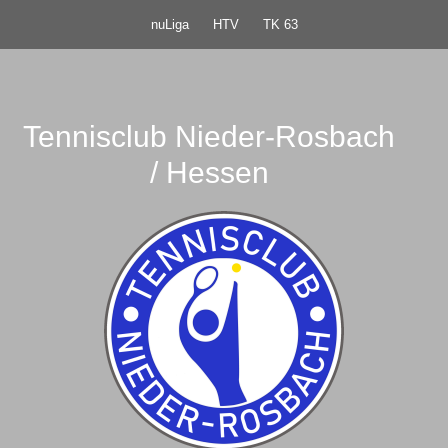
nuLiga
HTV
TK 63
Tennisclub Nieder-Rosbach
/ Hessen