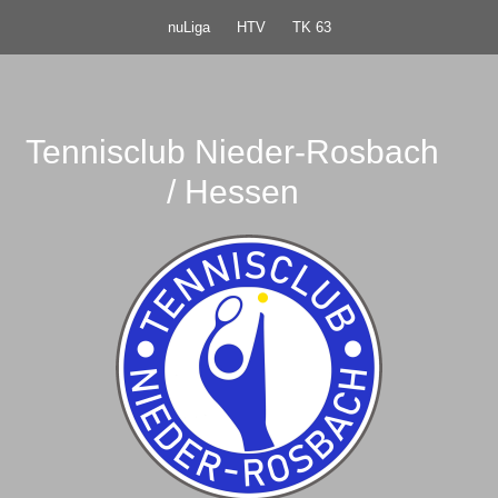
nuLiga
HTV
TK 63
Tennisclub Nieder-Rosbach
/ Hessen