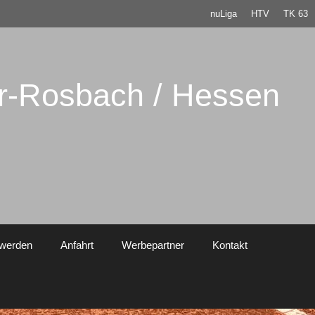
nuLiga
HTV
TK 63
er-Rosbach / Hessen
 werden
Anfahrt
Werbepartner
Kontakt