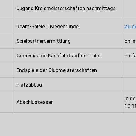
Jugend Kreismeisterschaften nachmittags
Team-Spiele = Medenrunde
Zu d
Spielpartnervermittlung
onli
Gemeinsame Kanufahrt auf der Lahn
entf
Endspiele der Clubmeisterschaften
Platzabbau
in d
Abschlussessen
10.1