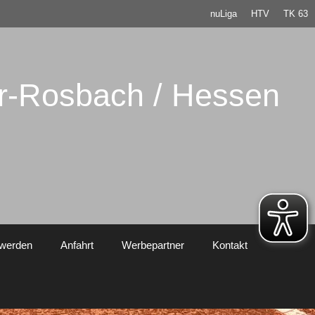
nuLiga
HTV
TK 63
er-Rosbach / Hessen
 werden
Anfahrt
Werbepartner
Kontakt