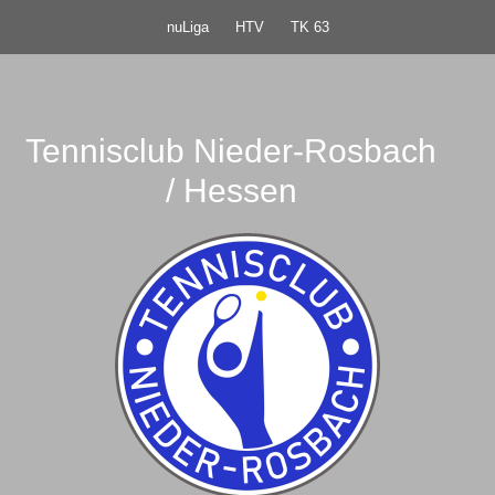
nuLiga
HTV
TK 63
Tennisclub Nieder-Rosbach
/ Hessen