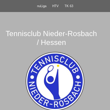
nuLiga
HTV
TK 63
Tennisclub Nieder-Rosbach
/ Hessen