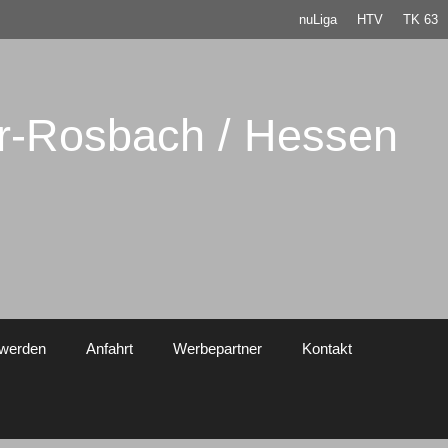
nuLiga
HTV
TK 63
er-Rosbach / Hessen
 werden
Anfahrt
Werbepartner
Kontakt