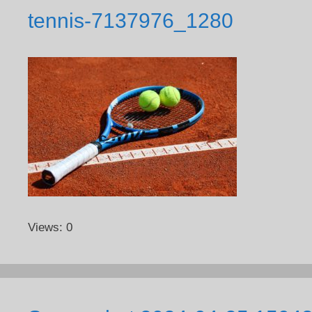
tennis-7137976_1280
Views: 0