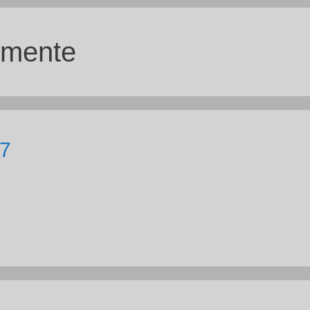
mente
7