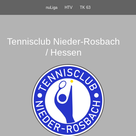
nuLiga
HTV
TK 63
Tennisclub Nieder-Rosbach
/ Hessen