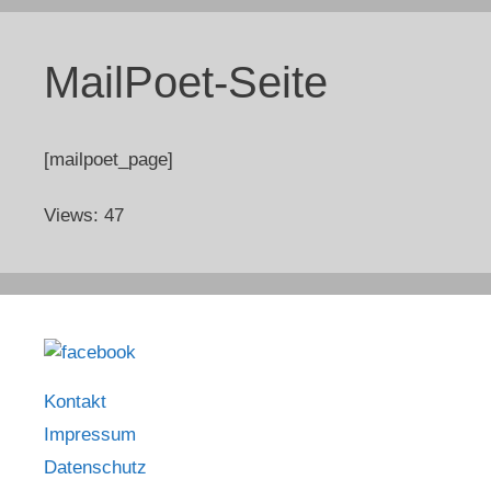
MailPoet-Seite
[mailpoet_page]
Views: 47
Kontakt
Impressum
Datenschutz