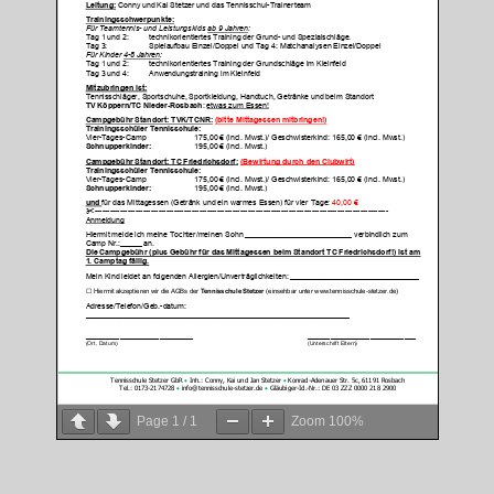
Page
1
/
1
Zoom
100%