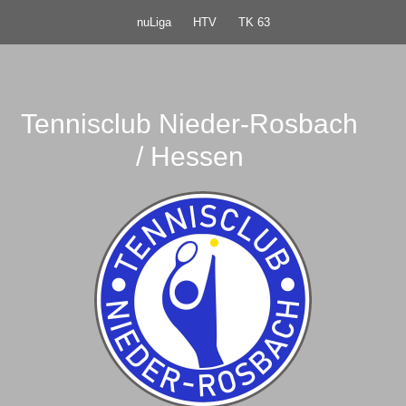
nuLiga
HTV
TK 63
Tennisclub Nieder-Rosbach
/ Hessen