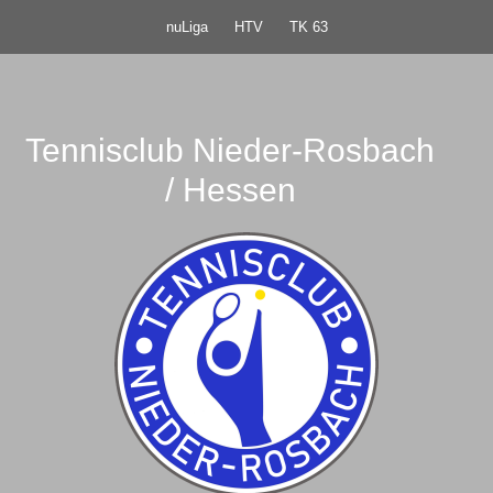
nuLiga
HTV
TK 63
Tennisclub Nieder-Rosbach
/ Hessen