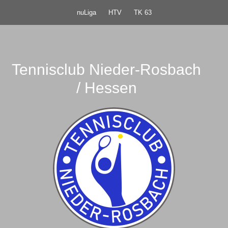
nuLiga
HTV
TK 63
Tennisclub Nieder-Rosbach
/ Hessen