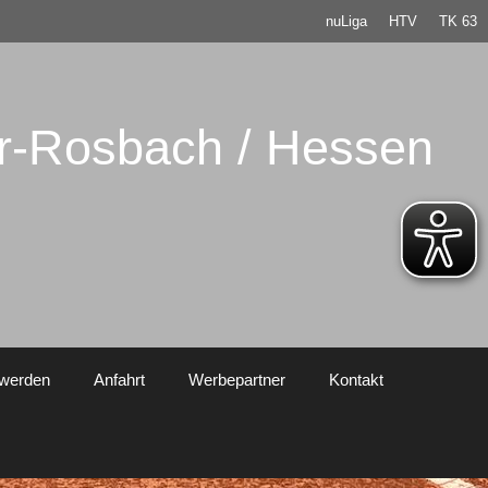
nuLiga
HTV
TK 63
er-Rosbach / Hessen
 werden
Anfahrt
Werbepartner
Kontakt