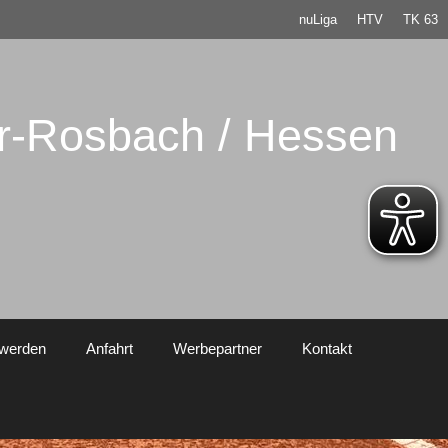
nuLiga
HTV
TK 63
er-Rosbach / Hessen
 werden
Anfahrt
Werbepartner
Kontakt